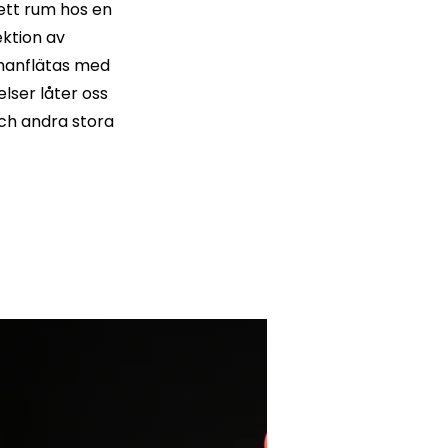
 ett rum hos en
ektion av
mmanflätas med
lser låter oss
och andra stora