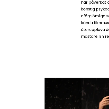
har påverkat d
konstig psykoa
oförglömliga s
kända filmmusi
återuppleva de
mästare. En re