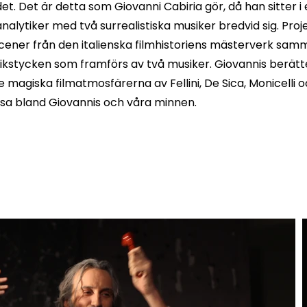
et. Det är detta som Giovanni Cabiria gör, då han sitter i
nalytiker med två surrealistiska musiker bredvid sig. Proj
cener från den italienska filmhistoriens mästerverk sa
kstycken som framförs av två musiker. Giovannis berätte
 magiska filmatmosfärerna av Fellini, De Sica, Monicelli 
sa bland Giovannis och våra minnen.